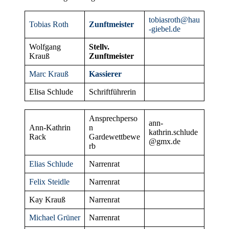
tobiasroth@hau
Tobias Roth
Zunftmeister
-giebel.de
Wolfgang
Stellv.
Krauß
Zunftmeister
Marc Krauß
Kassierer
Elisa Schlude
Schriftführerin
Ansprechperso
ann-
Ann-Kathrin
n
kathrin.schlude
Rack
Gardewettbewe
@gmx.de
rb
Elias Schlude
Narrenrat
Felix Steidle
Narrenrat
Kay Krauß
Narrenrat
Michael Grüner
Narrenrat