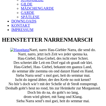
GILDE
MÄDCHENGARDE
GARDE
SPÄTLESE
DOWNLOADS
KONTAKT
IMPRESSUM
HEINSTETTER NARRENMARSCH
Narri, narro Hau-Giebler Narra, die send do.
Narri, narro, jetzt isch Zeit wo jeder spenna ka.
Hau-Giebel, Hau-Giebel, des ischt eiser Schrei.
Des schreiet älle Leit em Dorf egal ob grauß odr klei.
Hau-Giebel, Hau- Giebel, bekannt em gaanza Land,
do semmar älle zsemma ois ond danzet Hand en Hand.
Sieba Narra send‘ s mol gsei, heit do semmar mai.
Ischt do irgend äbber, der den Kerle no noit kennt?
No hör’s doch wie’r mit der Schelle uf dr Stroß romsprengt.
Deshalb goht’s heut no rond, bis zur Heimkehr zur Morgastond.
Doch bis do na, do goht’s no lang,
drom wird gfeiert, mit Sang ond Klang.
Sieba Narra send’s mol gsei, heit do semmar mai.